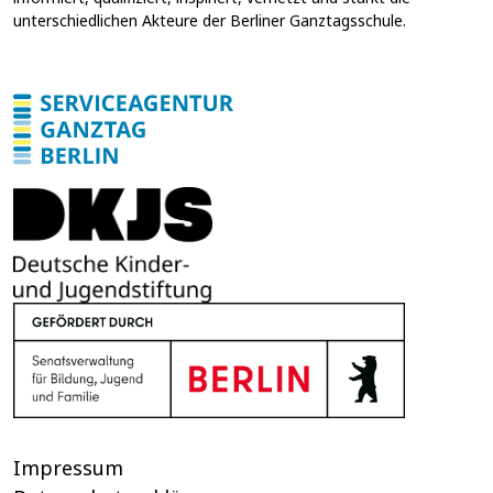
E
unterschiedlichen Akteure der Berliner Ganztagsschule.
-
M
a
i
l
-
A
d
r
e
s
s
e
Impressum