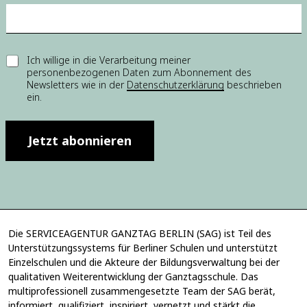
M
a
i
l
-
E
Ich willige in die Verarbeitung meiner
A
personenbezogenen Daten zum Abonnement des
i
d
Newsletters wie in der
Datenschutzerklärung
beschrieben
n
r
ein.
w
e
i
s
l
s
l
Jetzt abonnieren
e
i
E
g
i
u
n
n
w
g
i
*
l
Die SERVICEAGENTUR GANZTAG BERLIN (SAG) ist Teil des
l
Unterstützungssystems für Berliner Schulen und unterstützt
i
Einzelschulen und die Akteure der Bildungsverwaltung bei der
g
u
qualitativen Weiterentwicklung der Ganztagsschule. Das
n
multiprofessionell zusammengesetzte Team der SAG berät,
g
informiert, qualifiziert, inspiriert, vernetzt und stärkt die