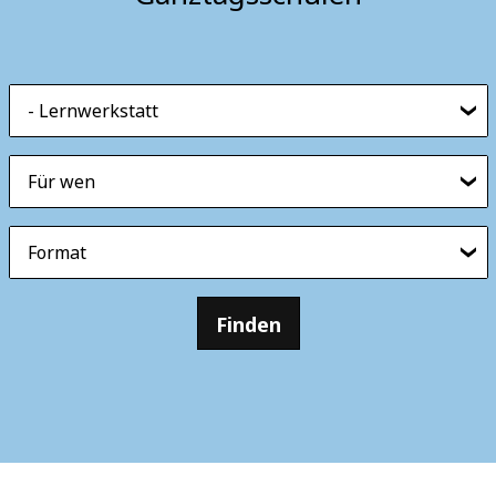
- Lernwerkstatt
Für wen
Format
Finden