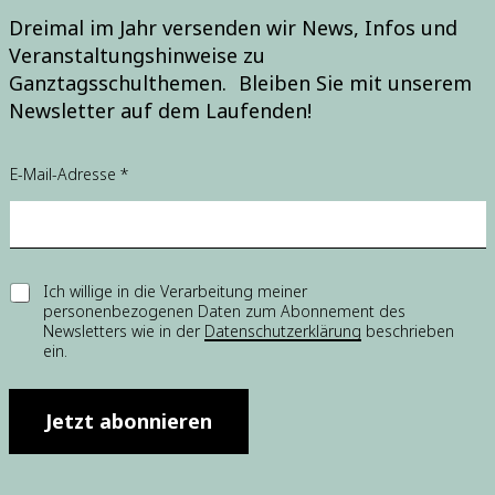
Dreimal im Jahr versenden wir News, Infos und
Veranstaltungshinweise zu
Ganztagsschulthemen. Bleiben Sie mit unserem
Newsletter auf dem Laufenden!
E
E-Mail-Adresse
*
-
M
a
i
l
-
E
Ich willige in die Verarbeitung meiner
A
personenbezogenen Daten zum Abonnement des
i
d
Newsletters wie in der
Datenschutzerklärung
beschrieben
n
r
ein.
w
e
i
s
l
s
l
Jetzt abonnieren
e
i
*
g
*
u