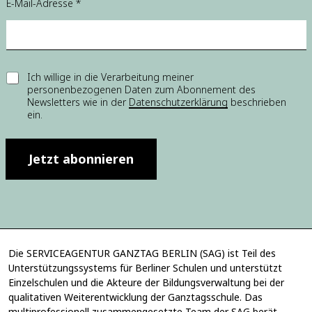
E-Mail-Adresse
*
E
E
Ich willige in die Verarbeitung meiner
i
personenbezogenen Daten zum Abonnement des
i
n
Newsletters wie in der
Datenschutzerklärung
beschrieben
n
w
ein.
w
i
i
l
l
l
l
Jetzt abonnieren
i
i
g
g
u
u
n
n
g
g
*
*
E
i
Die SERVICEAGENTUR GANZTAG BERLIN (SAG) ist Teil des
n
Unterstützungssystems für Berliner Schulen und unterstützt
w
Einzelschulen und die Akteure der Bildungsverwaltung bei der
i
qualitativen Weiterentwicklung der Ganztagsschule. Das
l
multiprofessionell zusammengesetzte Team der SAG berät,