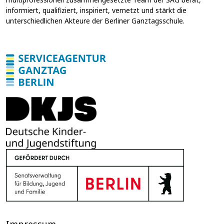
l
informiert, qualifiziert, inspiriert, vernetzt und stärkt die
i
unterschiedlichen Akteure der Berliner Ganztagsschule.
g
u
n
g