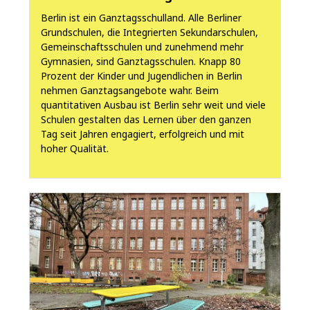
Berlin ist ein Ganztagsschulland. Alle Berliner
Grundschulen, die Integrierten Sekundarschulen,
Gemeinschaftsschulen und zunehmend mehr
Gymnasien, sind Ganztagsschulen. Knapp 80
Prozent der Kinder und Jugendlichen in Berlin
nehmen Ganztagsangebote wahr. Beim
quantitativen Ausbau ist Berlin sehr weit und viele
Schulen gestalten das Lernen über den ganzen
Tag seit Jahren engagiert, erfolgreich und mit
hoher Qualität.