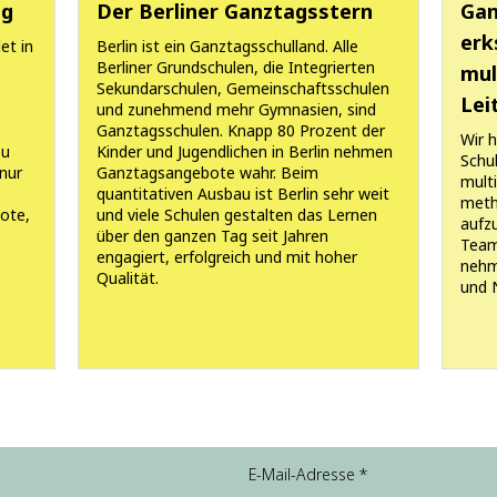
ag
Der Berliner Ganztagsstern
Gan
erk
et in
Berlin ist ein Ganztagsschulland. Alle
n
Berliner Grundschulen, die Integrierten
mul
Sekundarschulen, Gemeinschaftsschulen
Lei
und zunehmend mehr Gymnasien, sind
Ganztagsschulen. Knapp 80 Prozent der
Wir h
Zu
Kinder und Jugendlichen in Berlin nehmen
Schu
nur
Ganztagsangebote wahr. Beim
mult
quantitativen Ausbau ist Berlin sehr weit
meth
ote,
und viele Schulen gestalten das Lernen
aufzu
über den ganzen Tag seit Jahren
Team
engagiert, erfolgreich und mit hoher
nehm
Qualität.
und 
Ei
E-Mail-Adresse
*
n