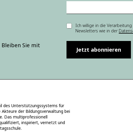
w
ill
i
g
u
E
Ich willige in die Verarbei
n
Newsletters wie in der
Datens
i
g
n
Ei
w
Bleiben Sie mit
n
i
Jetzt abonnieren
w
l
ill
l
i
i
g
g
u
u
n
n
g
g
*
*
 des Unterstützungssystems für
e Akteure der Bildungsverwaltung bei
e. Das multiprofessionell
ifiziert, inspiriert, vernetzt und
ztagsschule.