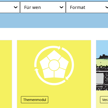
Für wen
Format
Themenmodul
Ver