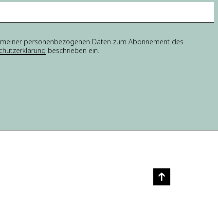
tung meiner personenbezogenen Daten zum Abonnement des
chutzerklärung
beschrieben ein.