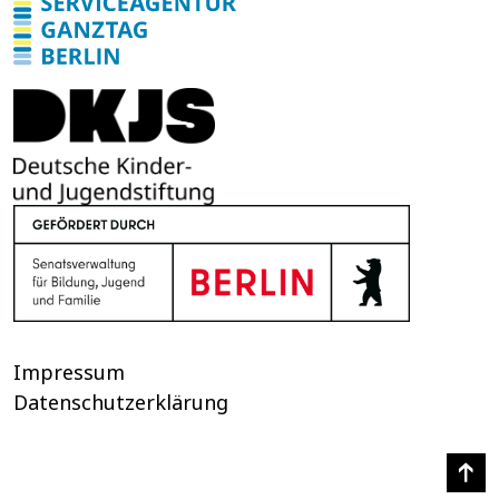
e
s
s
e
Impressum
Datenschutzerklärung