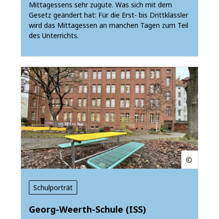
Mittagessens sehr zugute. Was sich mit dem
Gesetz geändert hat: Für die Erst- bis Drittklässler
wird das Mittagessen an manchen Tagen zum Teil
des Unterrichts.
Schulporträt
Georg-Weerth-Schule (ISS)