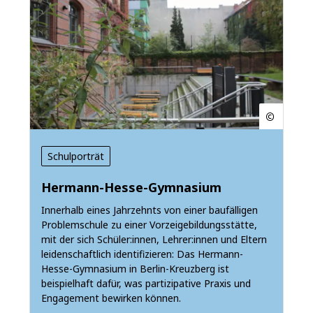
Schulporträt
Hermann-Hesse-Gymnasium
Innerhalb eines Jahrzehnts von einer baufälligen
Problemschule zu einer Vorzeigebildungsstätte,
mit der sich Schüler:innen, Lehrer:innen und Eltern
leidenschaftlich identifizieren: Das Hermann-
Hesse-Gymnasium in Berlin-Kreuzberg ist
beispielhaft dafür, was partizipative Praxis und
Engagement bewirken können.