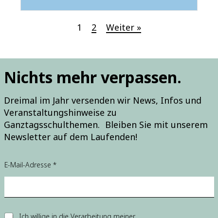
Navigation
1
2
Weiter »
Nichts mehr verpassen.
Dreimal im Jahr versenden wir News, Infos und
Veranstaltungshinweise zu
Ganztagsschulthemen. Bleiben Sie mit unserem
Newsletter auf dem Laufenden!
E-Mail-Adresse
*
E
E
Ich willige in die Verarbeitung meiner