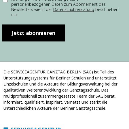
-
personenbezogenen Daten zum Abonnement des
i
M
Newsletters wie in der
Datenschutzerklärung
beschrieben
n
a
ein.
w
i
i
l
l
-
l
Jetzt abonnieren
A
i
d
g
r
u
e
n
s
g
s
*
e
*
Die SERVICEAGENTUR GANZTAG BERLIN (SAG) ist Teil des
E
Unterstützungssystems für Berliner Schulen und unterstützt
-
Einzelschulen und die Akteure der Bildungsverwaltung bei der
M
qualitativen Weiterentwicklung der Ganztagsschule. Das
a
multiprofessionell zusammengesetzte Team der SAG berät,
i
informiert, qualifiziert, inspiriert, vernetzt und stärkt die
l
unterschiedlichen Akteure der Berliner Ganztagsschule.
-
A
d
r