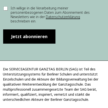
E
E
Ich willige in die Verarbeitung meiner
i
personenbezogenen Daten zum Abonnement des
i
n
Newsletters wie in der
Datenschutzerklärung
n
w
beschrieben ein.
w
i
i
l
l
l
l
Jetzt abonnieren
i
i
g
g
u
u
n
n
g
g
*
*
*
Die SERVICEAGENTUR GANZTAG BERLIN (SAG) ist Teil des
Unterstützungssystems für Berliner Schulen und unterstützt
Einzelschulen und die Akteure der Bildungsverwaltung bei der
qualitativen Weiterentwicklung der Ganztagsschule. Das
multiprofessionell zusammengesetzte Team der SAG berät,
informiert, qualifiziert, inspiriert, vernetzt und stärkt die
unterschiedlichen Akteure der Berliner Ganztagsschule.