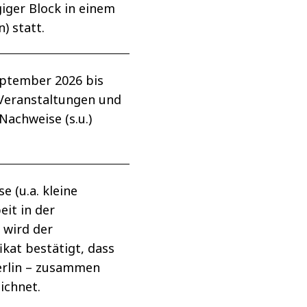
giger Block in einem
) statt.
ptember 2026 bis
 Veranstaltungen und
achweise (s.u.)
 (u.a. kleine
it in der
 wird der
ikat bestätigt, dass
Berlin – zusammen
ichnet.