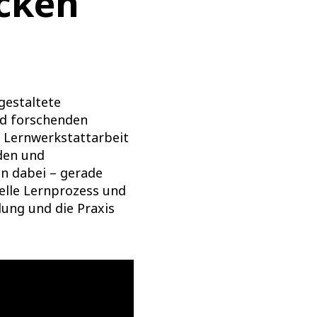
cken
gestaltete
d forschenden
 Lernwerkstattarbeit
den und
en dabei – gerade
elle Lernprozess und
ldung und die Praxis