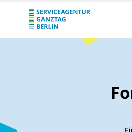
Fo
Ei