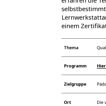
erfahren die T
selbstbestimmt
Lernwerkstattar
einem Zertifika
Thema
Qual
Programm
Hier
Zielgruppe
Päda
Ort
Die 