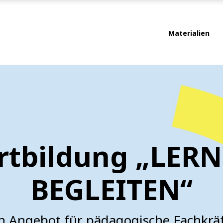
Materialien
rtbildung „LER
BEGLEITEN“
n Angebot für pädagogische Fachkrä