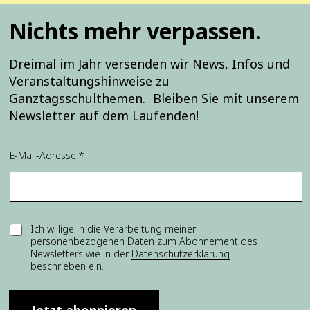
Nichts mehr verpassen.
Dreimal im Jahr versenden wir News, Infos und
Veranstaltungshinweise zu
Ganztagsschulthemen. Bleiben Sie mit unserem
Newsletter auf dem Laufenden!
E-Mail-Adresse
*
*
E
Ich willige in die Verarbeitung meiner
E
personenbezogenen Daten zum Abonnement des
i
i
Newsletters wie in der
Datenschutzerklärung
n
n
beschrieben ein.
w
w
i
i
l
l
l
Jetzt abonnieren