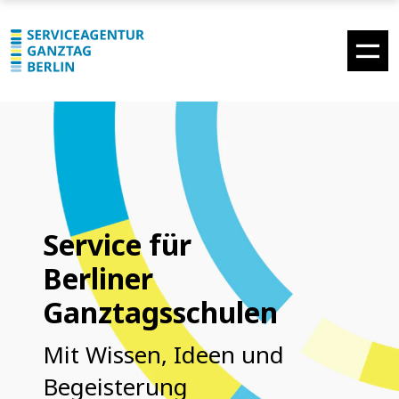
Service für
Berliner
Ganztagsschulen
Mit Wissen, Ideen und
Begeisterung