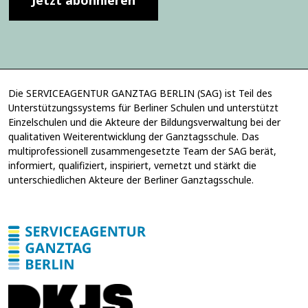
l
i
i
g
g
u
u
n
n
g
g
*
*
Die SERVICEAGENTUR GANZTAG BERLIN (SAG) ist Teil des
Unterstützungssystems für Berliner Schulen und unterstützt
Einzelschulen und die Akteure der Bildungsverwaltung bei der
qualitativen Weiterentwicklung der Ganztagsschule. Das
multiprofessionell zusammengesetzte Team der SAG berät,
informiert, qualifiziert, inspiriert, vernetzt und stärkt die
unterschiedlichen Akteure der Berliner Ganztagsschule.