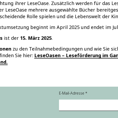
chtung ihrer LeseOase. Zusätzlich werden für das 
der LeseOase mehrere ausgewählte Bücher bereitgest
scheidende Rolle spielen und die Lebenswelt der Kin
ktumsetzung beginnt im April 2025 und endet im Juli
s
ist der
15. März 2025
.
ionen
zu den Teilnahmebedingungen und wie Sie sich
inden Sie hier:
LeseOasen – Leseförderung im Gan
and.
E-Mail-Adresse
*
Ei