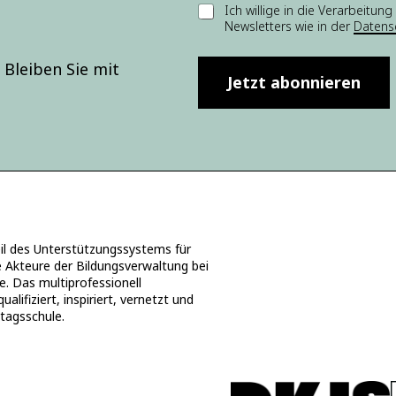
E
Ich willige in die Verarbei
n
Newsletters wie in der
Datens
i
w
n
illi
w
g
Bleiben Sie mit
i
Jetzt abonnieren
u
l
n
l
g
i
*
g
E-
u
M
n
ai
g
l-
*
A
d
 des Unterstützungssystems für
r
e Akteure der Bildungsverwaltung bei
e
e. Das multiprofessionell
s
ifiziert, inspiriert, vernetzt und
s
ztagsschule.
e