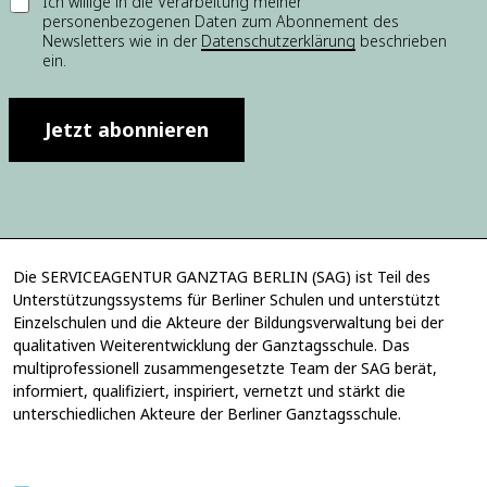
E
Ich willige in die Verarbeitung meiner
personenbezogenen Daten zum Abonnement des
i
Newsletters wie in der
Datenschutzerklärung
beschrieben
n
ein.
w
i
l
l
Jetzt abonnieren
i
g
u
n
g
*
Die SERVICEAGENTUR GANZTAG BERLIN (SAG) ist Teil des
Unterstützungssystems für Berliner Schulen und unterstützt
Einzelschulen und die Akteure der Bildungsverwaltung bei der
qualitativen Weiterentwicklung der Ganztagsschule. Das
multiprofessionell zusammengesetzte Team der SAG berät,
informiert, qualifiziert, inspiriert, vernetzt und stärkt die
unterschiedlichen Akteure der Berliner Ganztagsschule.