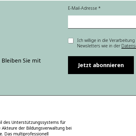
E-
E-Mail-Adresse
*
M
ai
l-
A
d
r
E
Ich willige in die Verarbei
e
Newsletters wie in der
Datens
i
s
n
s
w
Bleiben Sie mit
e
i
Jetzt abonnieren
E-
l
M
l
ai
i
l-
g
A
u
d
n
r
g
e
*
s
s
 des Unterstützungssystems für
e
e Akteure der Bildungsverwaltung bei
E-
e. Das multiprofessionell