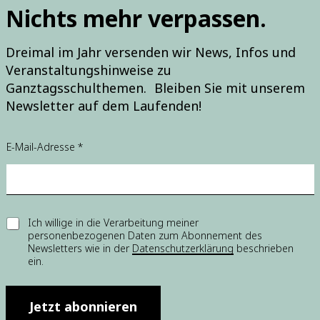
Nichts mehr verpassen.
Dreimal im Jahr versenden wir News, Infos und
Veranstaltungshinweise zu
Ganztagsschulthemen. Bleiben Sie mit unserem
Newsletter auf dem Laufenden!
E
E-Mail-Adresse
*
i
n
w
i
l
l
E
Ich willige in die Verarbeitung meiner
i
personenbezogenen Daten zum Abonnement des
i
g
Newsletters wie in der
Datenschutzerklärung
beschrieben
n
u
ein.
w
n
i
g
l
E
l
Jetzt abonnieren
i
i