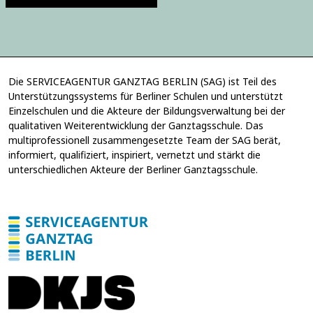
n
g
w
u
i
n
l
g
l
*
i
Die SERVICEAGENTUR GANZTAG BERLIN (SAG) ist Teil des
g
Unterstützungssystems für Berliner Schulen und unterstützt
u
Einzelschulen und die Akteure der Bildungsverwaltung bei der
n
g
qualitativen Weiterentwicklung der Ganztagsschule. Das
E
multiprofessionell zusammengesetzte Team der SAG berät,
i
informiert, qualifiziert, inspiriert, vernetzt und stärkt die
n
unterschiedlichen Akteure der Berliner Ganztagsschule.
w
i
l
l
i
g
u
n
g