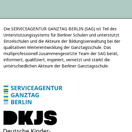
u
u
n
n
g
g
E
*
-
M
Die SERVICEAGENTUR GANZTAG BERLIN (SAG) ist Teil des
a
Unterstützungssystems für Berliner Schulen und unterstützt
i
Einzelschulen und die Akteure der Bildungsverwaltung bei der
l
qualitativen Weiterentwicklung der Ganztagsschule. Das
-
multiprofessionell zusammengesetzte Team der SAG berät,
A
informiert, qualifiziert, inspiriert, vernetzt und stärkt die
d
unterschiedlichen Akteure der Berliner Ganztagsschule.
r
e
s
s
e
*