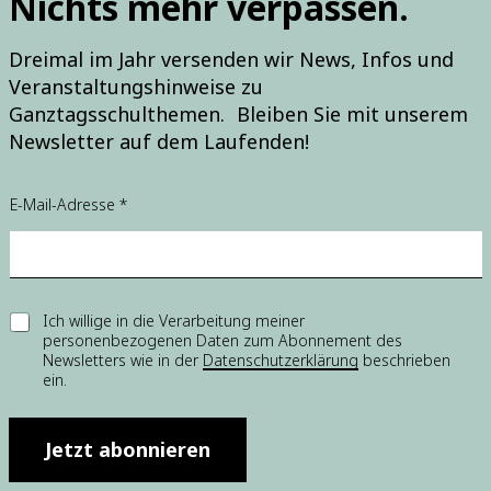
Nichts mehr verpassen.
Dreimal im Jahr versenden wir News, Infos und
Veranstaltungshinweise zu
Ganztagsschulthemen. Bleiben Sie mit unserem
Newsletter auf dem Laufenden!
E-Mail-Adresse
*
E
E
Ich willige in die Verarbeitung meiner
i
personenbezogenen Daten zum Abonnement des
i
n
Newsletters wie in der
Datenschutzerklärung
beschrieben
n
w
ein.
w
i
i
l
l
l
l
Jetzt abonnieren
i
i
g
g