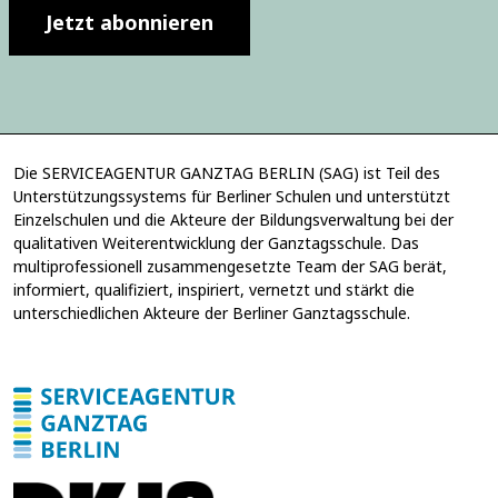
s
l
Jetzt abonnieren
e
i
*
g
E
u
-
n
M
g
a
*
i
Die SERVICEAGENTUR GANZTAG BERLIN (SAG) ist Teil des
l
Unterstützungssystems für Berliner Schulen und unterstützt
-
Einzelschulen und die Akteure der Bildungsverwaltung bei der
A
d
qualitativen Weiterentwicklung der Ganztagsschule. Das
r
multiprofessionell zusammengesetzte Team der SAG berät,
e
informiert, qualifiziert, inspiriert, vernetzt und stärkt die
s
unterschiedlichen Akteure der Berliner Ganztagsschule.
s
e