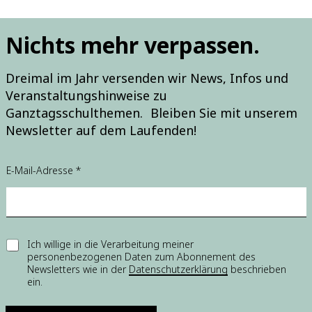
Nichts mehr verpassen.
Dreimal im Jahr versenden wir News, Infos und
Veranstaltungshinweise zu
Ganztagsschulthemen. Bleiben Sie mit unserem
Newsletter auf dem Laufenden!
E
E-Mail-Adresse
*
-
M
a
i
l
-
E
Ich willige in die Verarbeitung meiner
A
personenbezogenen Daten zum Abonnement des
i
d
Newsletters wie in der
Datenschutzerklärung
beschrieben
n
r
ein.
w
e
i
s
l