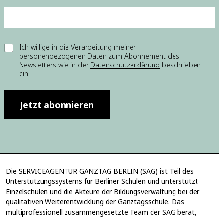
M
a
i
l
-
E
Ich willige in die Verarbeitung meiner
A
personenbezogenen Daten zum Abonnement des
i
d
Newsletters wie in der
Datenschutzerklärung
beschrieben
n
r
ein.
w
e
i
s
l
s
l
Jetzt abonnieren
e
i
E
g
i
u
n
n
w
g
i
*
l
Die SERVICEAGENTUR GANZTAG BERLIN (SAG) ist Teil des
l
Unterstützungssystems für Berliner Schulen und unterstützt
i
Einzelschulen und die Akteure der Bildungsverwaltung bei der
g
u
qualitativen Weiterentwicklung der Ganztagsschule. Das
n
multiprofessionell zusammengesetzte Team der SAG berät,