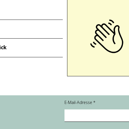
ick
E-Mail-Adresse
*
*