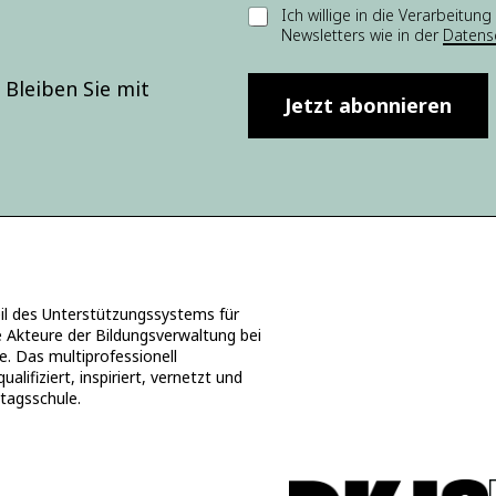
E
Ich willige in die Verarbei
*
Newsletters wie in der
Datens
i
*
n
w
Bleiben Sie mit
i
Jetzt abonnieren
l
l
i
g
u
n
g
*
 des Unterstützungssystems für
e Akteure der Bildungsverwaltung bei
e. Das multiprofessionell
ifiziert, inspiriert, vernetzt und
ztagsschule.