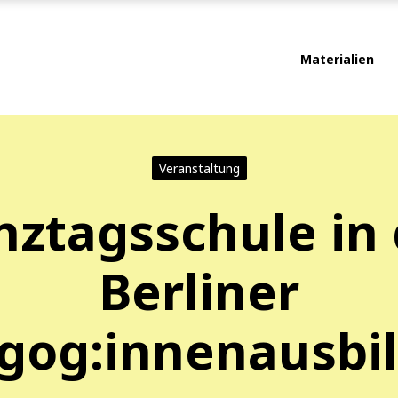
Materialien
Veranstaltung
nztagsschule in 
Berliner
gog:innenausbi