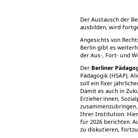
Der Austausch der Ber
ausbilden, wird fortg
Angesichts von Recht
Berlin gibt es weiter
der Aus-, Fort- und W
Der
Berliner Pädago
Pädagogik (HSAP), Al
soll ein fixer jährli
Damit es auch in Zuku
Erzieher:innen, Sozia
zusammenzubringen, b
Ihrer Institution. H
für 2026 berichten. 
zu diskutieren, fortz