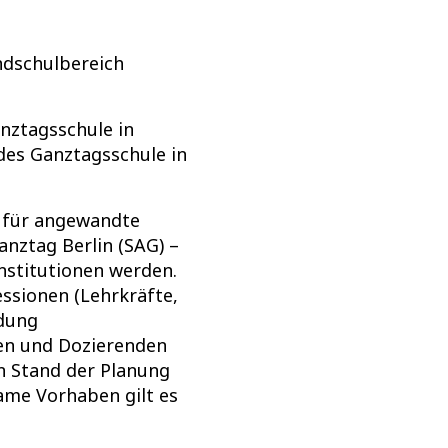
ndschulbereich
nztagsschule in
des Ganztagsschule in
e für angewandte
nztag Berlin (SAG) –
Institutionen werden.
ssionen (Lehrkräfte,
ldung
en und Dozierenden
n Stand der Planung
me Vorhaben gilt es