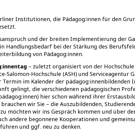
liner Institutionen, die Pädagog:innen für den Gru
esetzt.
sanspruch und der breiten Implementierung der Ga
hin Handlungsbedarf bei der Stärkung des Berufsfel
eiterbildung von Pädagog:innen.
g:innentag
– zuletzt organisiert von der Hochschul
ice-Salomon-Hochschule (ASH) und Serviceagentur Ga
cher Termin im Kalender der pädagog:innenbildenden 
nft gelingt, die verschiedenen pädagogischen Profe
lpädagog:innen) hier schon während ihrer Erstausbi
rauchen wir Sie – die Auszubildenden, Studierend
ierzu möchten wir ins Gespräch kommen und über de
Auch andere begonnene Kooperationen und gemeinsa
uführen und ggf. neu zu denken.