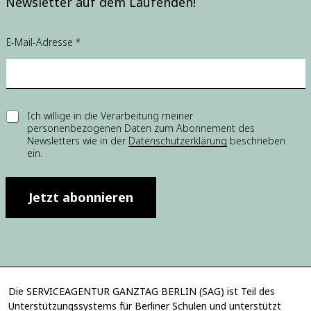
Newsletter auf dem Laufenden!
E
E-Mail-Adresse
*
-
M
a
i
l
-
E
Ich willige in die Verarbeitung meiner
A
personenbezogenen Daten zum Abonnement des
i
d
Newsletters wie in der
Datenschutzerklärung
beschrieben
n
r
ein.
w
e
i
s
l
s
l
Jetzt abonnieren
e
i
E
g
i
u
n
n
w
g
i
*
l
Die SERVICEAGENTUR GANZTAG BERLIN (SAG) ist Teil des
l
Unterstützungssystems für Berliner Schulen und unterstützt
i