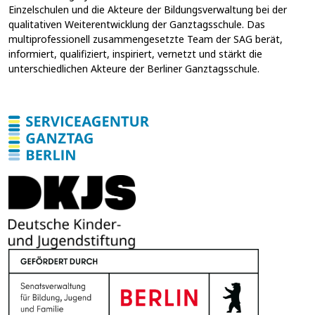
Einzelschulen und die Akteure der Bildungsverwaltung bei der
g
u
qualitativen Weiterentwicklung der Ganztagsschule. Das
n
multiprofessionell zusammengesetzte Team der SAG berät,
g
informiert, qualifiziert, inspiriert, vernetzt und stärkt die
E
unterschiedlichen Akteure der Berliner Ganztagsschule.
-
M
a
i
l
-
A
d
r
e
s
s
e