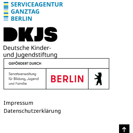
u
n
g
Impressum
Datenschutzerklärung