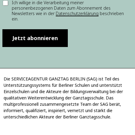
E
Ich willige in die Verarbeitung meiner
-
personenbezogenen Daten zum Abonnement des
i
M
Newsletters wie in der
Datenschutzerklärung
beschrieben
n
a
ein.
w
i
i
l
l
-
l
Jetzt abonnieren
A
i
d
g
r
u
e
n
s
g
s
*
e
*
Die SERVICEAGENTUR GANZTAG BERLIN (SAG) ist Teil des
E
Unterstützungssystems für Berliner Schulen und unterstützt
i
Einzelschulen und die Akteure der Bildungsverwaltung bei der
n
qualitativen Weiterentwicklung der Ganztagsschule. Das
w
multiprofessionell zusammengesetzte Team der SAG berät,
i
informiert, qualifiziert, inspiriert, vernetzt und stärkt die
l
unterschiedlichen Akteure der Berliner Ganztagsschule.
l
i
g