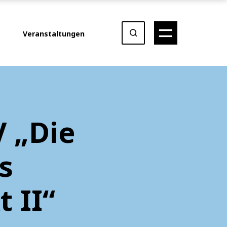
Veranstaltungen
 „Die
s
 II“