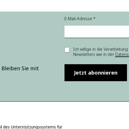
Ei
E-Mail-Adresse
*
n
w
illi
g
u
n
E
Ich willige in die Verarbei
g
Newsletters wie in der
Datens
i
E-
n
M
w
Bleiben Sie mit
ai
i
Jetzt abonnieren
l-
l
A
l
d
i
r
g
e
u
s
n
s
g
e
*
E-
M
 des Unterstützungssystems für