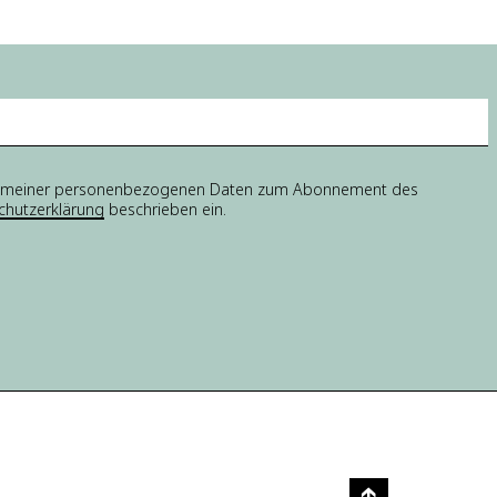
tung meiner personenbezogenen Daten zum Abonnement des
chutzerklärung
beschrieben ein.