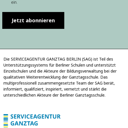
u
ein.
w
n
i
g
l
E
l
Jetzt abonnieren
-
i
M
g
a
u
i
n
l
g
-
*
A
Die SERVICEAGENTUR GANZTAG BERLIN (SAG) ist Teil des
d
Unterstützungssystems für Berliner Schulen und unterstützt
r
Einzelschulen und die Akteure der Bildungsverwaltung bei der
e
s
qualitativen Weiterentwicklung der Ganztagsschule. Das
s
multiprofessionell zusammengesetzte Team der SAG berät,
e
informiert, qualifiziert, inspiriert, vernetzt und stärkt die
*
unterschiedlichen Akteure der Berliner Ganztagsschule.