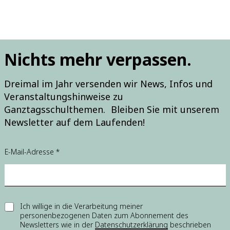
Nichts mehr verpassen.
Dreimal im Jahr versenden wir News, Infos und
Veranstaltungshinweise zu
Ganztagsschulthemen. Bleiben Sie mit unserem
Newsletter auf dem Laufenden!
E
E-Mail-Adresse
*
i
n
w
i
l
l
E
Ich willige in die Verarbeitung meiner
i
personenbezogenen Daten zum Abonnement des
i
g
Newsletters wie in der
Datenschutzerklärung
beschrieben
n