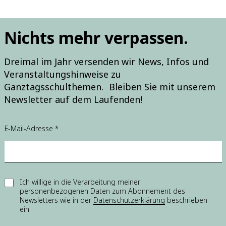
Nichts mehr verpassen.
Dreimal im Jahr versenden wir News, Infos und
Veranstaltungshinweise zu
Ganztagsschulthemen. Bleiben Sie mit unserem
Newsletter auf dem Laufenden!
E-Mail-Adresse
*
E
E
Ich willige in die Verarbeitung meiner
-
personenbezogenen Daten zum Abonnement des
i
M
Newsletters wie in der
Datenschutzerklärung
beschrieben
n
a
ein.
w
i
i
l