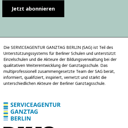
l
-
l
Jetzt abonnieren
A
i
d
g
r
u
e
n
s
g
s
*
e
*
Die SERVICEAGENTUR GANZTAG BERLIN (SAG) ist Teil des
E
Unterstützungssystems für Berliner Schulen und unterstützt
-
Einzelschulen und die Akteure der Bildungsverwaltung bei der
M
qualitativen Weiterentwicklung der Ganztagsschule. Das
a
multiprofessionell zusammengesetzte Team der SAG berät,
i
informiert, qualifiziert, inspiriert, vernetzt und stärkt die
l
unterschiedlichen Akteure der Berliner Ganztagsschule.
-
A
d
r
e
s
s
e