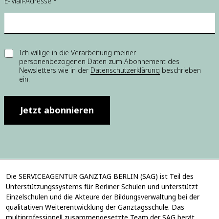
E-Mail-Adresse
*
-
M
a
i
l
-
E
Ich willige in die Verarbeitung meiner
A
personenbezogenen Daten zum Abonnement des
i
d
Newsletters wie in der
Datenschutzerklärung
beschrieben
n
r
ein.
w
e
i
s
l
s
l
Jetzt abonnieren
e
i
E
g
-
u
M
n
a
g
i
*
l
Die SERVICEAGENTUR GANZTAG BERLIN (SAG) ist Teil des
-
Unterstützungssystems für Berliner Schulen und unterstützt
A
Einzelschulen und die Akteure der Bildungsverwaltung bei der
d
r
qualitativen Weiterentwicklung der Ganztagsschule. Das
e
multiprofessionell zusammengesetzte Team der SAG berät,