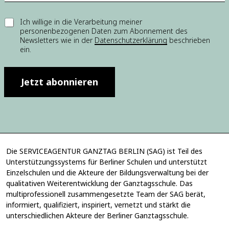
E
E
Ich willige in die Verarbeitung meiner
-
personenbezogenen Daten zum Abonnement des
i
M
Newsletters wie in der
Datenschutzerklärung
beschrieben
n
a
ein.
w
i
i
l
l
-
l
Jetzt abonnieren
A
i
d
g
r
u
e
n
s
g
s
*
e
E
Die SERVICEAGENTUR GANZTAG BERLIN (SAG) ist Teil des
-
Unterstützungssystems für Berliner Schulen und unterstützt
M
Einzelschulen und die Akteure der Bildungsverwaltung bei der
a
qualitativen Weiterentwicklung der Ganztagsschule. Das
i
multiprofessionell zusammengesetzte Team der SAG berät,
l
informiert, qualifiziert, inspiriert, vernetzt und stärkt die
-
unterschiedlichen Akteure der Berliner Ganztagsschule.
A
d