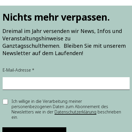
Nichts mehr verpassen.
Dreimal im Jahr versenden wir News, Infos und
Veranstaltungshinweise zu
Ganztagsschulthemen. Bleiben Sie mit unserem
Newsletter auf dem Laufenden!
E-Mail-Adresse
*
*
E
Ich willige in die Verarbeitung meiner
E
personenbezogenen Daten zum Abonnement des
i
-
Newsletters wie in der
Datenschutzerklärung
beschrieben
n
M
ein.
w
a
i
i
l
l