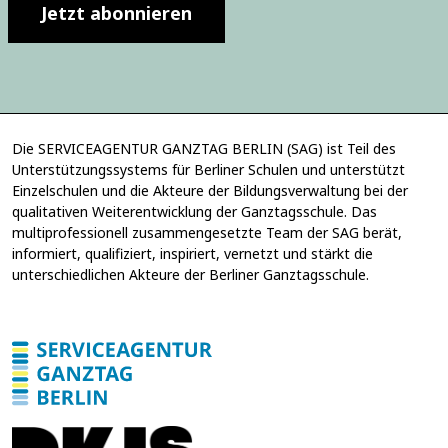
l
Jetzt abonnieren
-
i
A
g
d
u
r
n
e
g
s
*
s
e
Die SERVICEAGENTUR GANZTAG BERLIN (SAG) ist Teil des
E
Unterstützungssystems für Berliner Schulen und unterstützt
i
Einzelschulen und die Akteure der Bildungsverwaltung bei der
n
qualitativen Weiterentwicklung der Ganztagsschule. Das
w
multiprofessionell zusammengesetzte Team der SAG berät,
i
informiert, qualifiziert, inspiriert, vernetzt und stärkt die
l
unterschiedlichen Akteure der Berliner Ganztagsschule.
l
i
g
u
n
g