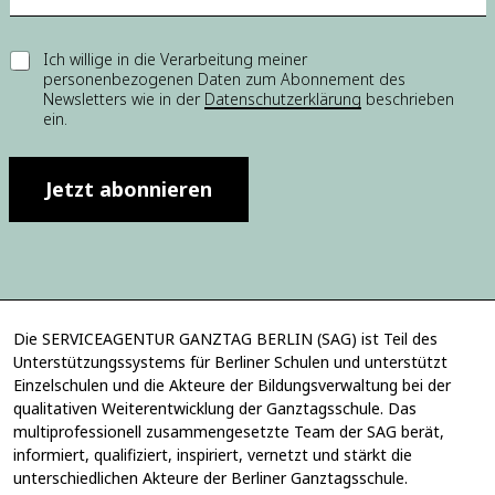
E
E
Ich willige in die Verarbeitung meiner
-
personenbezogenen Daten zum Abonnement des
i
M
Newsletters wie in der
Datenschutzerklärung
beschrieben
n
a
ein.
w
i
i
l
l
-
l
Jetzt abonnieren
A
i
d
g
r
u
e
n
s
g
s
*
e
E
Die SERVICEAGENTUR GANZTAG BERLIN (SAG) ist Teil des
-
Unterstützungssystems für Berliner Schulen und unterstützt
M
Einzelschulen und die Akteure der Bildungsverwaltung bei der
a
qualitativen Weiterentwicklung der Ganztagsschule. Das
i
multiprofessionell zusammengesetzte Team der SAG berät,
l
informiert, qualifiziert, inspiriert, vernetzt und stärkt die
-
unterschiedlichen Akteure der Berliner Ganztagsschule.
A