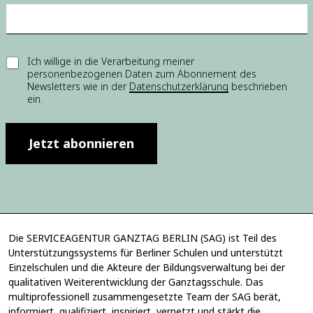
E
E
Ich willige in die Verarbeitung meiner
-
personenbezogenen Daten zum Abonnement des
i
M
Newsletters wie in der
Datenschutzerklärung
beschrieben
n
a
ein.
w
i
i
l
l
-
l
Jetzt abonnieren
A
i
d
g
r
u
e
n
s
g
s
*
e
E
Die SERVICEAGENTUR GANZTAG BERLIN (SAG) ist Teil des
-
Unterstützungssystems für Berliner Schulen und unterstützt
M
Einzelschulen und die Akteure der Bildungsverwaltung bei der
a
qualitativen Weiterentwicklung der Ganztagsschule. Das
i
multiprofessionell zusammengesetzte Team der SAG berät,
l
informiert, qualifiziert, inspiriert, vernetzt und stärkt die