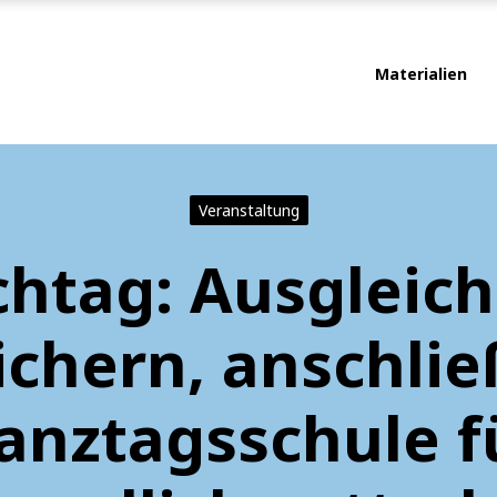
Materialien
Veranstaltung
chtag: Ausgleich
ichern, anschlie
anztagsschule f