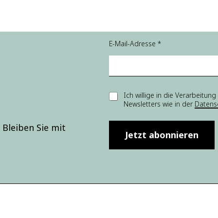
Ei
E-Mail-Adresse
*
n
w
illi
g
u
n
E
Ich willige in die Verarbei
g
Newsletters wie in der
Datens
i
E-
n
M
w
Bleiben Sie mit
ai
i
Jetzt abonnieren
l-
l
A
l
d
i
r
g
e
u
s
n
s
g
e
*
Ei