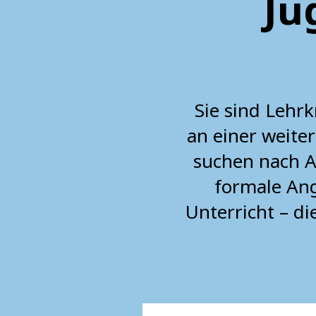
Ju
Sie sind Lehr
an einer weite
suchen nach An
formale An
Unterricht – di