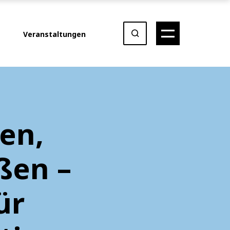
Veranstaltungen
en,
ßen –
ür