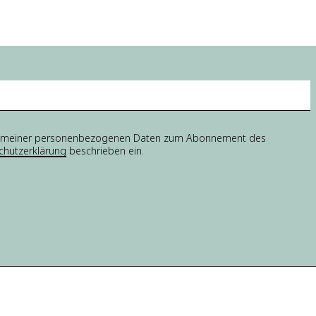
tung meiner personenbezogenen Daten zum Abonnement des
chutzerklärung
beschrieben ein.