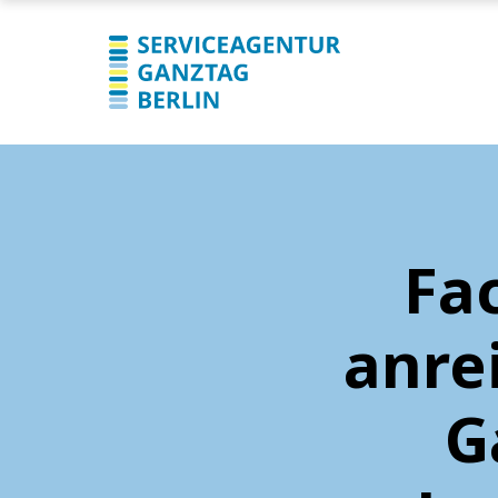
Fa
anre
G