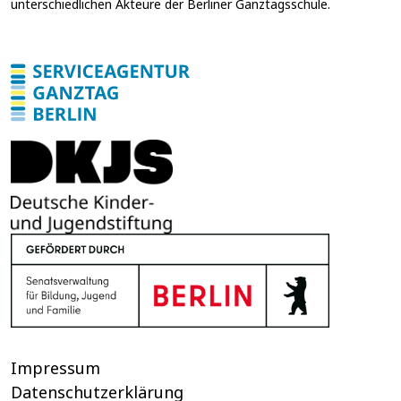
unterschiedlichen Akteure der Berliner Ganztagsschule.
w
i
l
l
i
g
u
n
g
Impressum
Datenschutzerklärung