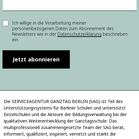
w
i
l
l
E
Ich willige in die Verarbeitung meiner
i
personenbezogenen Daten zum Abonnement des
i
g
Newsletters wie in der
Datenschutzerklärung
beschrieben
n
u
ein.
w
n
i
g
l
E
l
Jetzt abonnieren
i
i
n
g
w
u
i
n
l
g
l
*
i
Die SERVICEAGENTUR GANZTAG BERLIN (SAG) ist Teil des
g
Unterstützungssystems für Berliner Schulen und unterstützt
u
Einzelschulen und die Akteure der Bildungsverwaltung bei der
n
g
qualitativen Weiterentwicklung der Ganztagsschule. Das
E
multiprofessionell zusammengesetzte Team der SAG berät,
i
informiert, qualifiziert, inspiriert, vernetzt und stärkt die
n