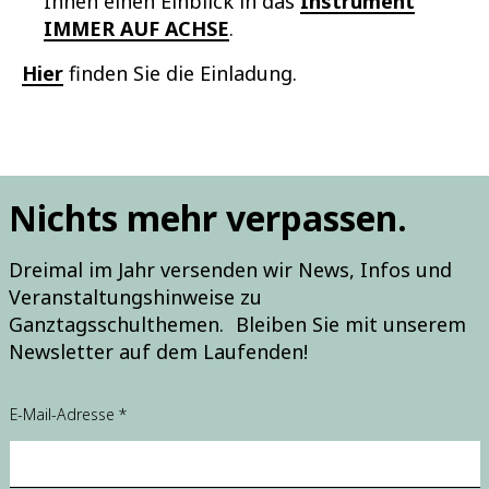
Ihnen einen Einblick in das
Instrument
IMMER AUF ACHSE
.
Hier
finden Sie die Einladung.
Nichts mehr verpassen.
Dreimal im Jahr versenden wir News, Infos und
Veranstaltungshinweise zu
Ganztagsschulthemen. Bleiben Sie mit unserem
Newsletter auf dem Laufenden!
*
E-Mail-Adresse
*
E
i
n
w