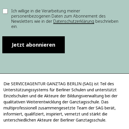
i
l
E
Ich willige in die Verarbeitung meiner
l
personenbezogenen Daten zum Abonnement des
i
i
Newsletters wie in der
Datenschutzerklärung
beschrieben
n
g
ein.
w
u
i
n
l
g
l
Jetzt abonnieren
*
i
g
u
n
g
*
Die SERVICEAGENTUR GANZTAG BERLIN (SAG) ist Teil des
Unterstützungssystems für Berliner Schulen und unterstützt
Einzelschulen und die Akteure der Bildungsverwaltung bei der
qualitativen Weiterentwicklung der Ganztagsschule. Das
multiprofessionell zusammengesetzte Team der SAG berät,
informiert, qualifiziert, inspiriert, vernetzt und stärkt die
unterschiedlichen Akteure der Berliner Ganztagsschule.